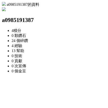
a0985191387的資料
a0985191387
4
積分
0 顆
鑽石
24 個
碎鑽
4
經驗
13
幫助
0
技術
0
貢獻
0 次
宣傳
0 個
金豆