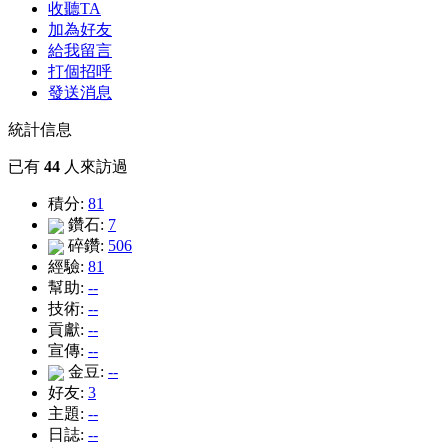
收聽TA
加為好友
給我留言
打個招呼
發送消息
統計信息
已有
44
人來訪過
積分:
81
鑽石:
7
碎鑽:
506
經驗:
81
幫助:
--
技術:
--
貢獻:
--
宣傳:
--
金豆:
--
好友:
3
主題:
--
日誌:
--