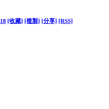
718
[收藏]
[複製]
[分享]
[RSS]