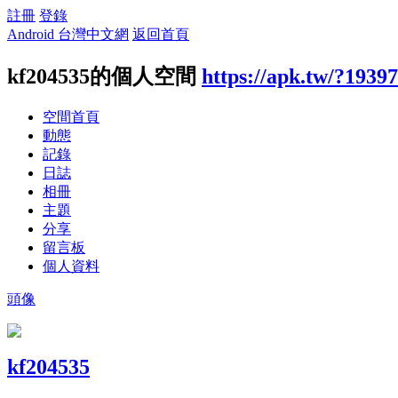
註冊
登錄
Android 台灣中文網
返回首頁
kf204535的個人空間
https://apk.tw/?1939
空間首頁
動態
記錄
日誌
相冊
主題
分享
留言板
個人資料
頭像
kf204535