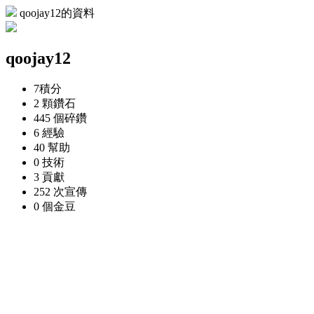
qoojay12的資料
qoojay12
7
積分
2 顆
鑽石
445 個
碎鑽
6
經驗
40
幫助
0
技術
3
貢獻
252 次
宣傳
0 個
金豆