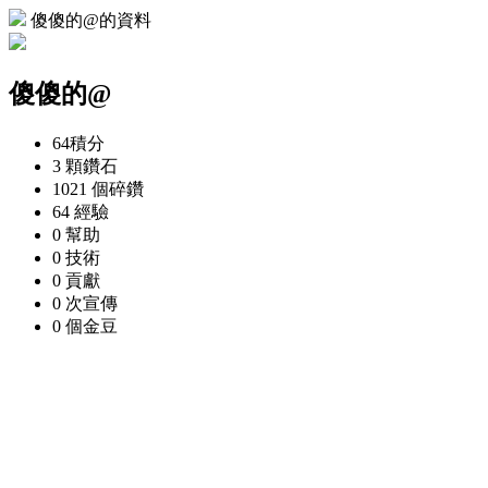
傻傻的@的資料
傻傻的@
64
積分
3 顆
鑽石
1021 個
碎鑽
64
經驗
0
幫助
0
技術
0
貢獻
0 次
宣傳
0 個
金豆