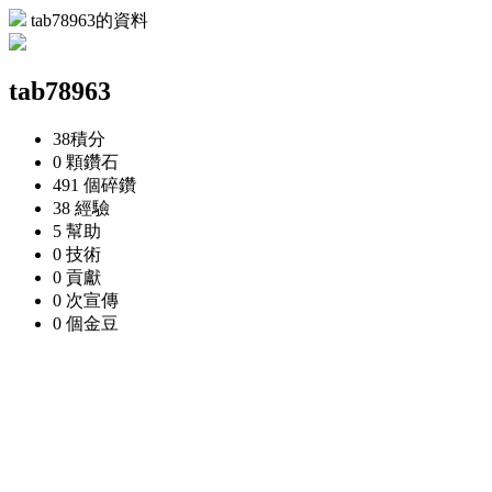
tab78963的資料
tab78963
38
積分
0 顆
鑽石
491 個
碎鑽
38
經驗
5
幫助
0
技術
0
貢獻
0 次
宣傳
0 個
金豆