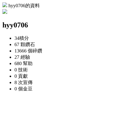
hyy0706的資料
hyy0706
34
積分
67 顆
鑽石
13666 個
碎鑽
27
經驗
680
幫助
0
技術
0
貢獻
8 次
宣傳
0 個
金豆