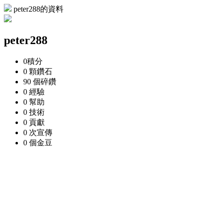
peter288的資料
peter288
0
積分
0 顆
鑽石
90 個
碎鑽
0
經驗
0
幫助
0
技術
0
貢獻
0 次
宣傳
0 個
金豆