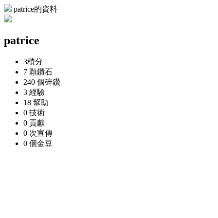
patrice的資料
patrice
3
積分
7 顆
鑽石
240 個
碎鑽
3
經驗
18
幫助
0
技術
0
貢獻
0 次
宣傳
0 個
金豆