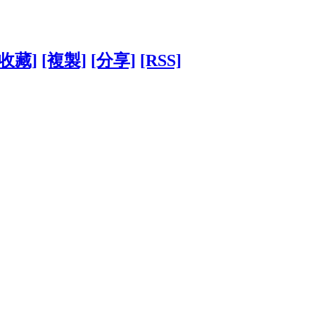
[收藏]
[複製]
[分享]
[RSS]