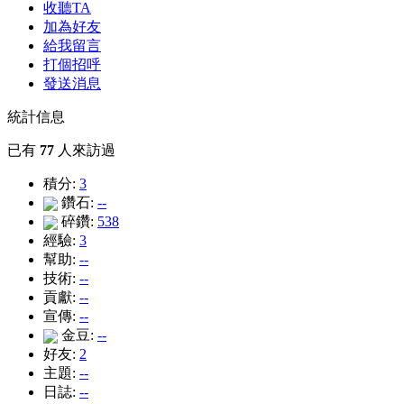
收聽TA
加為好友
給我留言
打個招呼
發送消息
統計信息
已有
77
人來訪過
積分:
3
鑽石:
--
碎鑽:
538
經驗:
3
幫助:
--
技術:
--
貢獻:
--
宣傳:
--
金豆:
--
好友:
2
主題:
--
日誌:
--