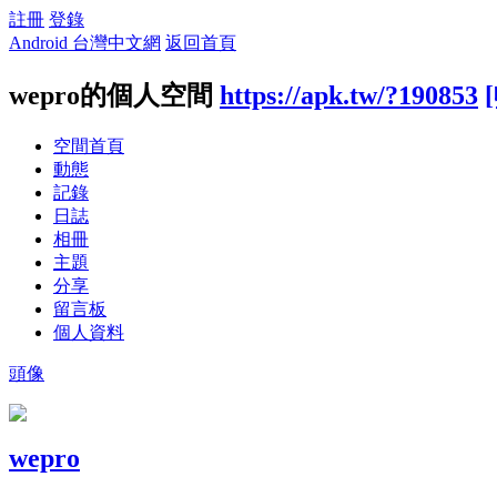
註冊
登錄
Android 台灣中文網
返回首頁
wepro的個人空間
https://apk.tw/?190853
空間首頁
動態
記錄
日誌
相冊
主題
分享
留言板
個人資料
頭像
wepro