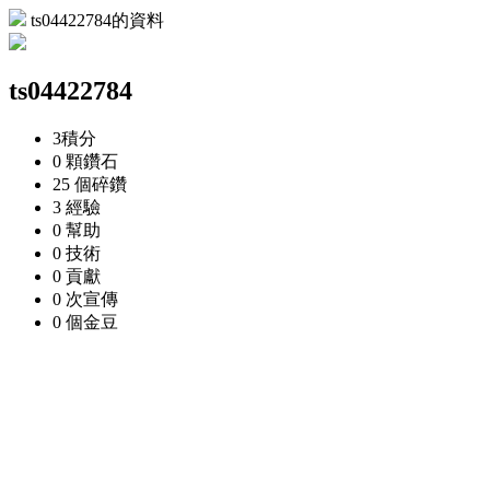
ts04422784的資料
ts04422784
3
積分
0 顆
鑽石
25 個
碎鑽
3
經驗
0
幫助
0
技術
0
貢獻
0 次
宣傳
0 個
金豆