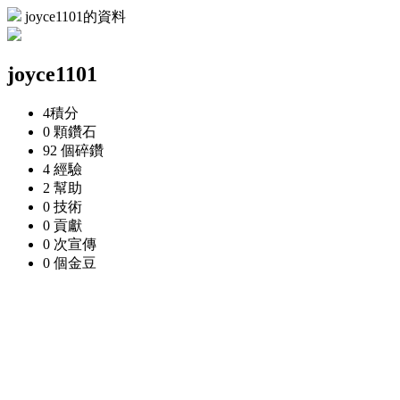
joyce1101的資料
joyce1101
4
積分
0 顆
鑽石
92 個
碎鑽
4
經驗
2
幫助
0
技術
0
貢獻
0 次
宣傳
0 個
金豆