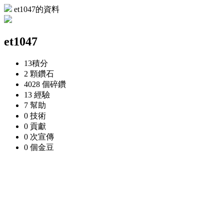
et1047的資料
et1047
13
積分
2 顆
鑽石
4028 個
碎鑽
13
經驗
7
幫助
0
技術
0
貢獻
0 次
宣傳
0 個
金豆