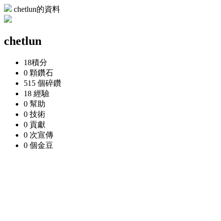
chetlun的資料
chetlun
18
積分
0 顆
鑽石
515 個
碎鑽
18
經驗
0
幫助
0
技術
0
貢獻
0 次
宣傳
0 個
金豆