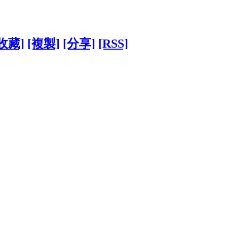
收藏]
[複製]
[分享]
[RSS]