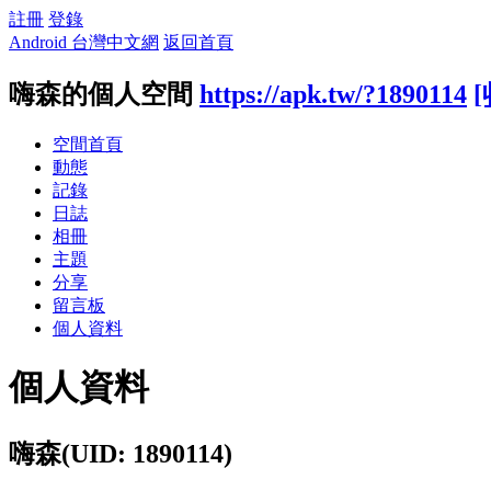
註冊
登錄
Android 台灣中文網
返回首頁
嗨森的個人空間
https://apk.tw/?1890114
[
空間首頁
動態
記錄
日誌
相冊
主題
分享
留言板
個人資料
個人資料
嗨森
(UID: 1890114)