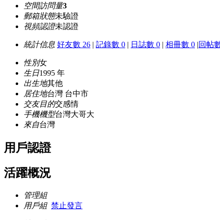
空間訪問量
3
郵箱狀態
未驗證
視頻認證
未認證
統計信息
好友數 26
|
記錄數 0
|
日誌數 0
|
相冊數 0
|
回帖數
性別
女
生日
1995 年
出生地
其他
居住地
台灣 台中市
交友目的
交感情
手機機型
台灣大哥大
來自
台灣
用戶認證
活躍概況
管理組
用戶組
禁止發言