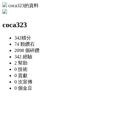
coca323的資料
coca323
342
積分
74 顆
鑽石
2098 個
碎鑽
342
經驗
2
幫助
0
技術
0
貢獻
0 次
宣傳
0 個
金豆