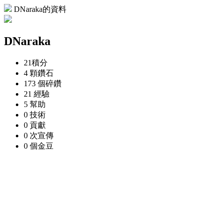
DNaraka的資料
DNaraka
21
積分
4 顆
鑽石
173 個
碎鑽
21
經驗
5
幫助
0
技術
0
貢獻
0 次
宣傳
0 個
金豆