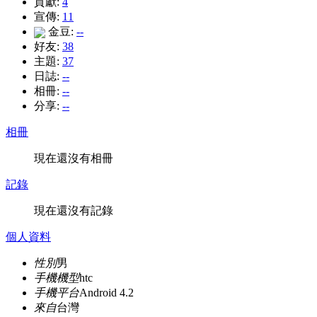
貢獻:
4
宣傳:
11
金豆:
--
好友:
38
主題:
37
日誌:
--
相冊:
--
分享:
--
相冊
現在還沒有相冊
記錄
現在還沒有記錄
個人資料
性別
男
手機機型
htc
手機平台
Android 4.2
來自
台灣