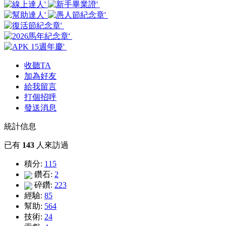
收聽TA
加為好友
給我留言
打個招呼
發送消息
統計信息
已有
143
人來訪過
積分:
115
鑽石:
2
碎鑽:
223
經驗:
85
幫助:
564
技術:
24