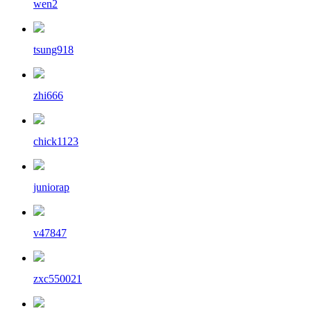
wen2
tsung918
zhi666
chick1123
juniorap
v47847
zxc550021