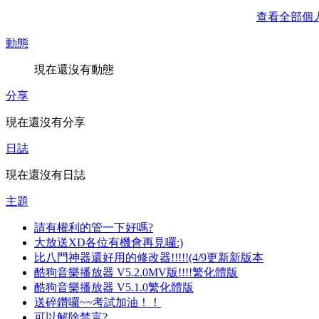
查看全部個
動態
現在還沒有動態
分享
現在還沒有分享
日誌
現在還沒有日誌
主題
請有權利的管一下好嗎?
大放送XD各位有機會再見囉:)
比八門神器還好用的修改器!!!!!(4/9更新新版本
酷狗音樂播放器 V5.2.0MV版!!!!繁化體版
酷狗音樂播放器 V5.1.0繁化體版
送碎鑽囉~~考試加油！！
可以解除禁言?