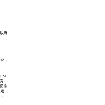
可以麻
謝謝
 ROM
大賽
賽 順便推
問題，
1-