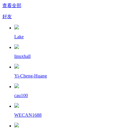
查看全部
好友
Lake
linuxhall
Yi-Cheng-Huang
cau100
WECAN1688