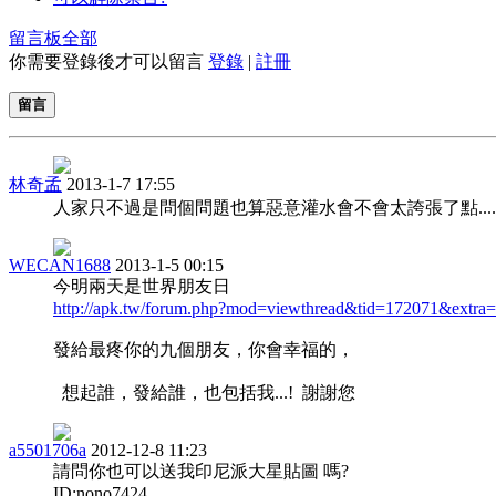
留言板
全部
你需要登錄後才可以留言
登錄
|
註冊
留言
林奇孟
2013-1-7 17:55
人家只不過是問個問題也算惡意灌水會不會太誇張了點....
WECAN1688
2013-1-5 00:15
今明兩天是世界朋友日
http://apk.tw/forum.php?mod=viewthread&tid=172071&extra=
發給最疼你的九個朋友，你會幸福的，
想起誰，發給誰，也包括我...! 謝謝您
a5501706a
2012-12-8 11:23
請問你也可以送我印尼派大星貼圖 嗎?
ID:nono7424