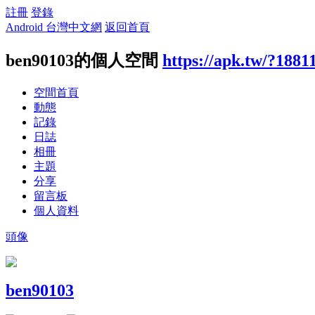
註冊
登錄
Android 台灣中文網
返回首頁
ben90103的個人空間
https://apk.tw/?1881
空間首頁
動態
記錄
日誌
相冊
主題
分享
留言板
個人資料
頭像
ben90103