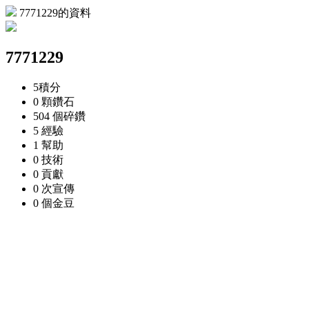
7771229的資料
7771229
5
積分
0 顆
鑽石
504 個
碎鑽
5
經驗
1
幫助
0
技術
0
貢獻
0 次
宣傳
0 個
金豆