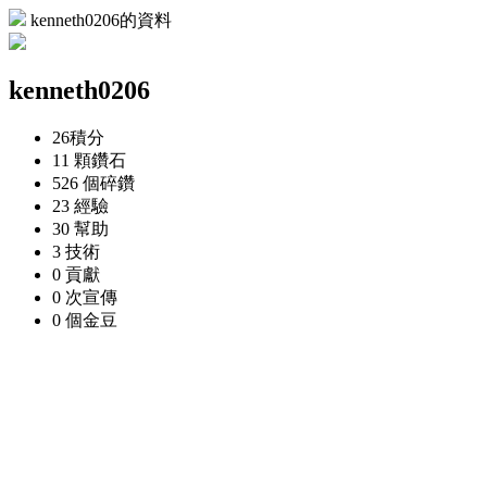
kenneth0206的資料
kenneth0206
26
積分
11 顆
鑽石
526 個
碎鑽
23
經驗
30
幫助
3
技術
0
貢獻
0 次
宣傳
0 個
金豆