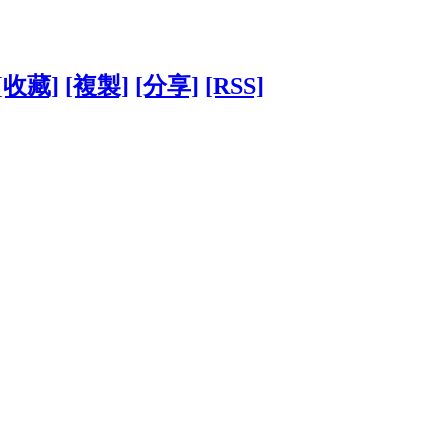
[收藏]
[複製]
[分享]
[RSS]