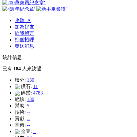
收聽TA
加為好友
給我留言
打個招呼
發送消息
統計信息
已有
184
人來訪過
積分:
130
鑽石:
11
碎鑽:
4783
經驗:
130
幫助:
5
技術:
--
貢獻:
--
宣傳:
--
金豆:
--