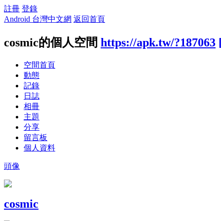
註冊
登錄
Android 台灣中文網
返回首頁
cosmic的個人空間
https://apk.tw/?187063
空間首頁
動態
記錄
日誌
相冊
主題
分享
留言板
個人資料
頭像
cosmic