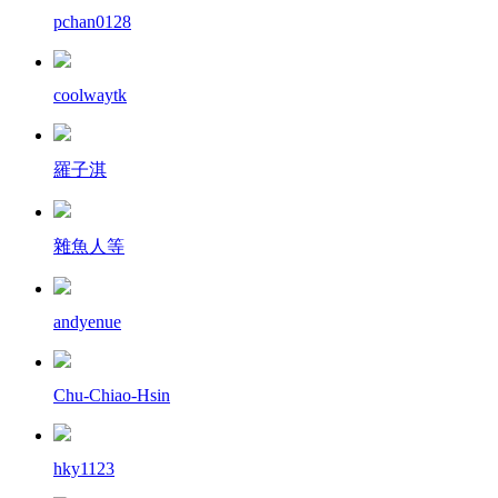
pchan0128
coolwaytk
羅子淇
雜魚人等
andyenue
Chu-Chiao-Hsin
hky1123