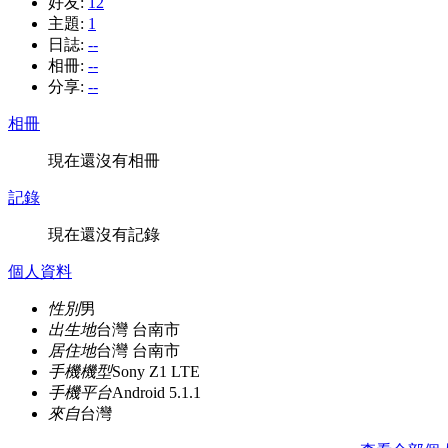
好友:
12
主題:
1
日誌:
--
相冊:
--
分享:
--
相冊
現在還沒有相冊
記錄
現在還沒有記錄
個人資料
性別
男
出生地
台灣 台南市
居住地
台灣 台南市
手機機型
Sony Z1 LTE
手機平台
Android 5.1.1
來自
台灣