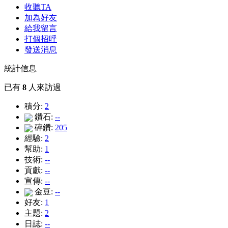
收聽TA
加為好友
給我留言
打個招呼
發送消息
統計信息
已有
8
人來訪過
積分:
2
鑽石:
--
碎鑽:
205
經驗:
2
幫助:
1
技術:
--
貢獻:
--
宣傳:
--
金豆:
--
好友:
1
主題:
2
日誌:
--