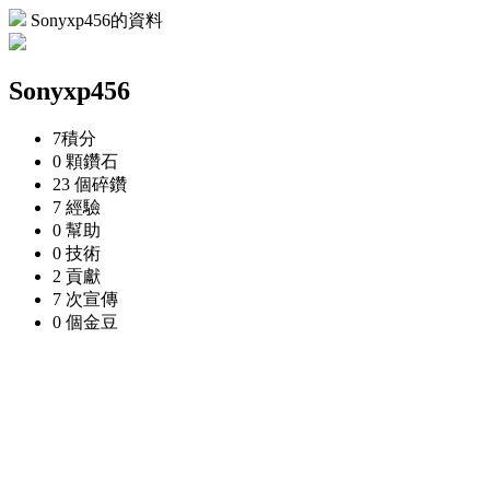
Sonyxp456的資料
Sonyxp456
7
積分
0 顆
鑽石
23 個
碎鑽
7
經驗
0
幫助
0
技術
2
貢獻
7 次
宣傳
0 個
金豆