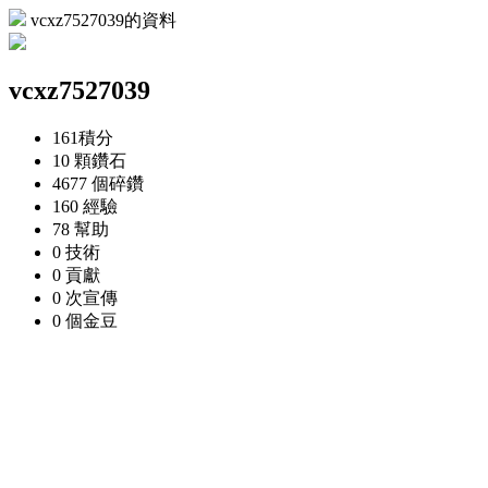
vcxz7527039的資料
vcxz7527039
161
積分
10 顆
鑽石
4677 個
碎鑽
160
經驗
78
幫助
0
技術
0
貢獻
0 次
宣傳
0 個
金豆