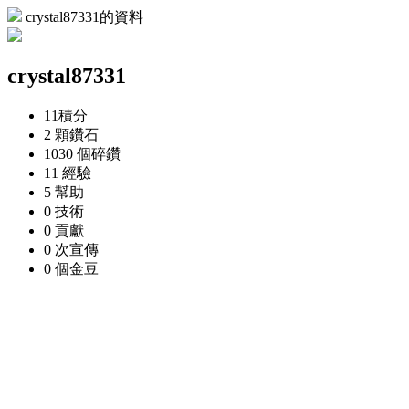
crystal87331的資料
crystal87331
11
積分
2 顆
鑽石
1030 個
碎鑽
11
經驗
5
幫助
0
技術
0
貢獻
0 次
宣傳
0 個
金豆