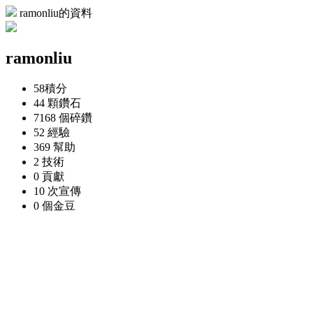
ramonliu的資料
ramonliu
58
積分
44 顆
鑽石
7168 個
碎鑽
52
經驗
369
幫助
2
技術
0
貢獻
10 次
宣傳
0 個
金豆