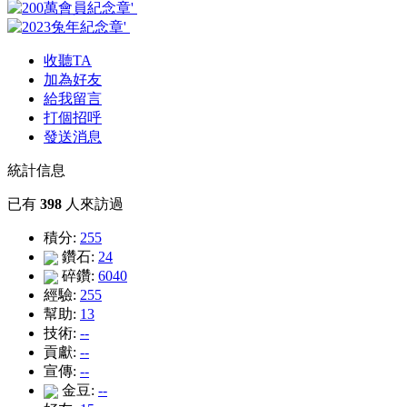
收聽TA
加為好友
給我留言
打個招呼
發送消息
統計信息
已有
398
人來訪過
積分:
255
鑽石:
24
碎鑽:
6040
經驗:
255
幫助:
13
技術:
--
貢獻:
--
宣傳:
--
金豆:
--