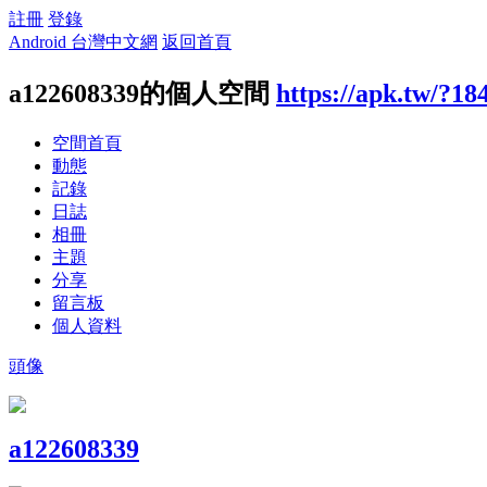
註冊
登錄
Android 台灣中文網
返回首頁
a122608339的個人空間
https://apk.tw/?18
空間首頁
動態
記錄
日誌
相冊
主題
分享
留言板
個人資料
頭像
a122608339