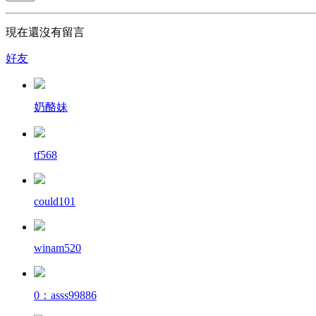
現在還沒有留言
好友
奶酪妹
tf568
could101
winam520
0：asss99886