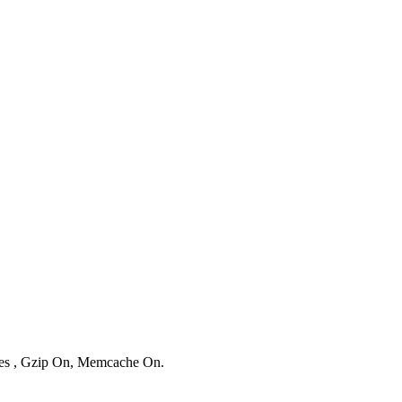
ries , Gzip On, Memcache On.