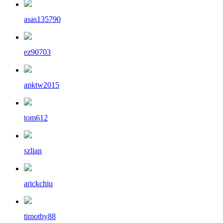
asas135790
ez90703
apktw2015
tom612
szlian
arickchiu
timothy88