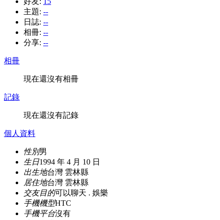
好友:
15
主題:
--
日誌:
--
相冊:
--
分享:
--
相冊
現在還沒有相冊
記錄
現在還沒有記錄
個人資料
性別
男
生日
1994 年 4 月 10 日
出生地
台灣 雲林縣
居住地
台灣 雲林縣
交友目的
可以聊天 . 娛樂
手機機型
HTC
手機平台
沒有