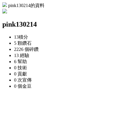
pink130214的資料
pink130214
13
積分
5 顆
鑽石
2226 個
碎鑽
13
經驗
6
幫助
0
技術
0
貢獻
0 次
宣傳
0 個
金豆