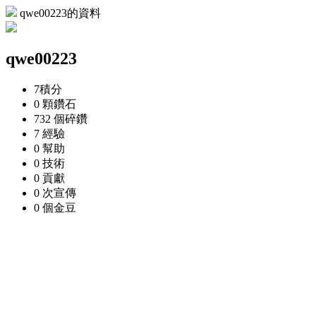
qwe00223的資料
qwe00223
7
積分
0 顆
鑽石
732 個
碎鑽
7
經驗
0
幫助
0
技術
0
貢獻
0 次
宣傳
0 個
金豆