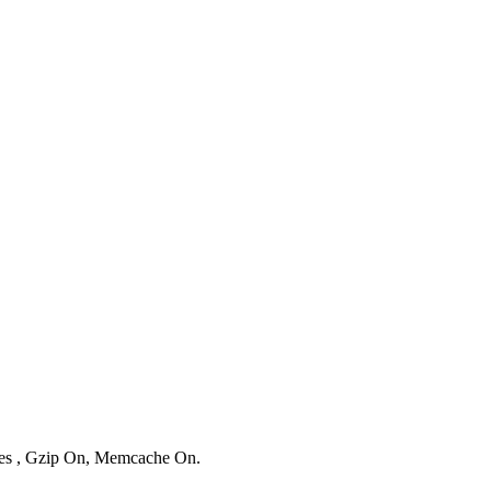
ries , Gzip On, Memcache On.