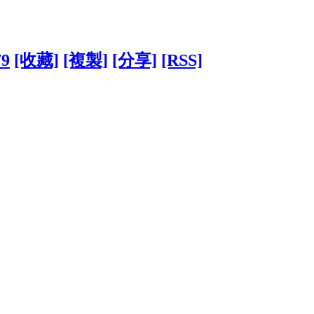
79
[收藏]
[複製]
[分享]
[RSS]