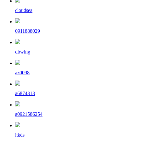
cloudsea
0911888029
dbwing
az0098
a6874313
a0921586254
ltkds