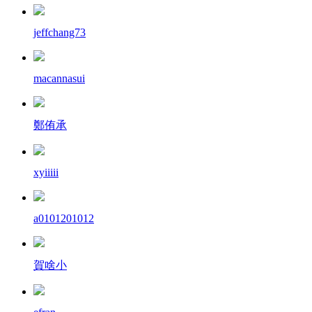
jeffchang73
macannasui
鄭侑承
xyiiiii
a0101201012
賀啥小