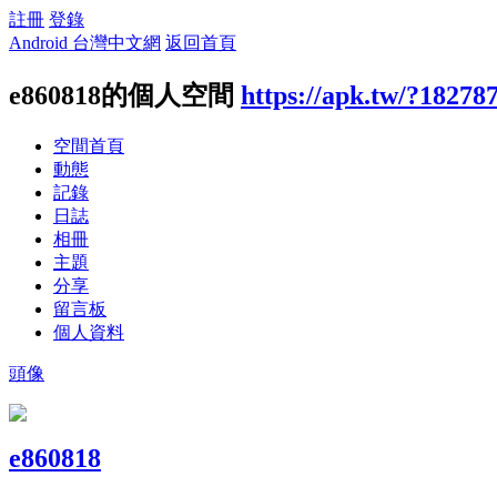
註冊
登錄
Android 台灣中文網
返回首頁
e860818的個人空間
https://apk.tw/?18278
空間首頁
動態
記錄
日誌
相冊
主題
分享
留言板
個人資料
頭像
e860818