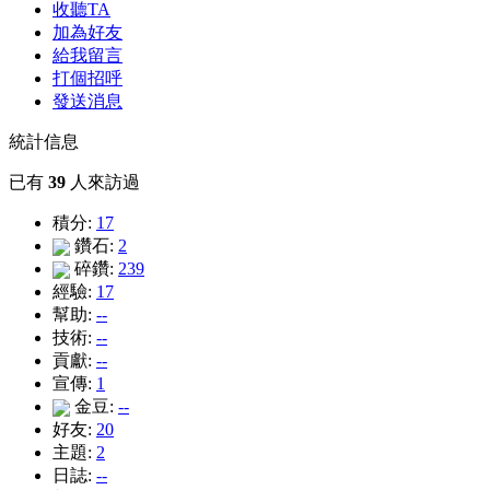
收聽TA
加為好友
給我留言
打個招呼
發送消息
統計信息
已有
39
人來訪過
積分:
17
鑽石:
2
碎鑽:
239
經驗:
17
幫助:
--
技術:
--
貢獻:
--
宣傳:
1
金豆:
--
好友:
20
主題:
2
日誌:
--