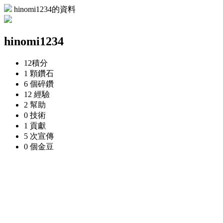
hinomi1234的資料
hinomi1234
12
積分
1 顆
鑽石
6 個
碎鑽
12
經驗
2
幫助
0
技術
1
貢獻
5 次
宣傳
0 個
金豆