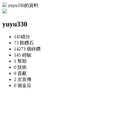
yuyu330的資料
yuyu330
145
積分
73 顆
鑽石
14273 個
碎鑽
145
經驗
1
幫助
0
技術
0
貢獻
2 次
宣傳
0 個
金豆