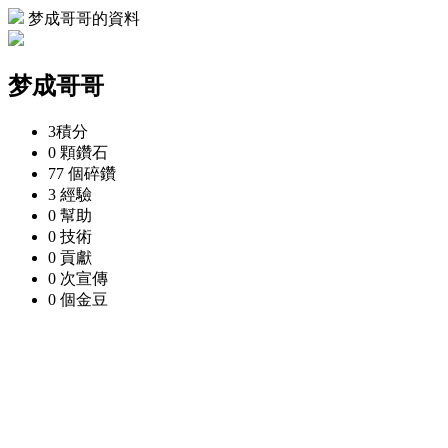
梦成哥哥的資料
梦成哥哥
3
積分
0 顆
鑽石
77 個
碎鑽
3
經驗
0
幫助
0
技術
0
貢獻
0 次
宣傳
0 個
金豆