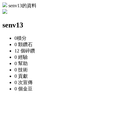
senv13的資料
senv13
0
積分
0 顆
鑽石
12 個
碎鑽
0
經驗
0
幫助
0
技術
0
貢獻
0 次
宣傳
0 個
金豆