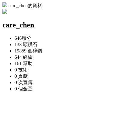
care_chen的資料
care_chen
646
積分
138 顆
鑽石
19859 個
碎鑽
644
經驗
161
幫助
0
技術
0
貢獻
0 次
宣傳
0 個
金豆