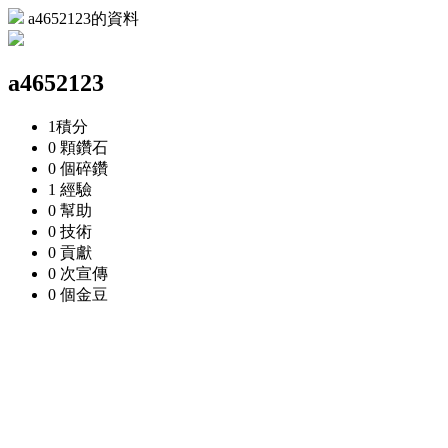
a4652123的資料
a4652123
1
積分
0 顆
鑽石
0 個
碎鑽
1
經驗
0
幫助
0
技術
0
貢獻
0 次
宣傳
0 個
金豆