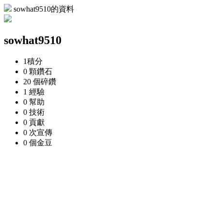
sowhat9510的資料
sowhat9510
1
積分
0 顆
鑽石
20 個
碎鑽
1
經驗
0
幫助
0
技術
0
貢獻
0 次
宣傳
0 個
金豆