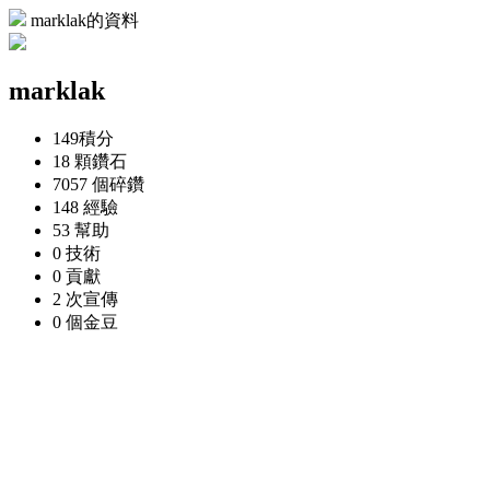
marklak的資料
marklak
149
積分
18 顆
鑽石
7057 個
碎鑽
148
經驗
53
幫助
0
技術
0
貢獻
2 次
宣傳
0 個
金豆