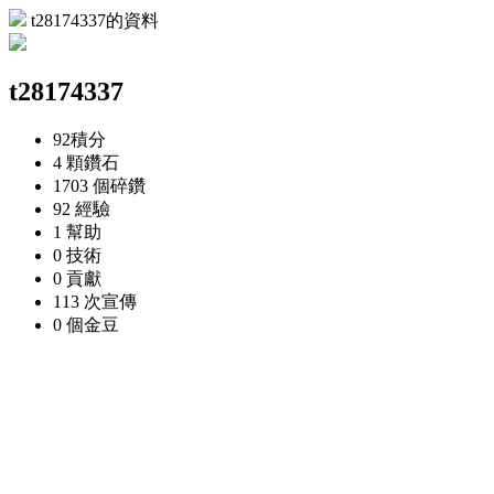
t28174337的資料
t28174337
92
積分
4 顆
鑽石
1703 個
碎鑽
92
經驗
1
幫助
0
技術
0
貢獻
113 次
宣傳
0 個
金豆