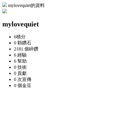
mylovequiet的資料
mylovequiet
6
積分
0 顆
鑽石
2181 個
碎鑽
6
經驗
6
幫助
0
技術
0
貢獻
0 次
宣傳
0 個
金豆