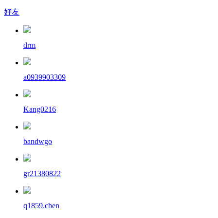
好友
drm
a0939903309
Kang0216
bandwgo
gr21380822
q1859.chen