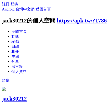
註冊
登錄
Android 台灣中文網
返回首頁
jack30212的個人空間
https://apk.tw/?178
空間首頁
動態
記錄
日誌
相冊
主題
分享
留言板
個人資料
頭像
jack30212