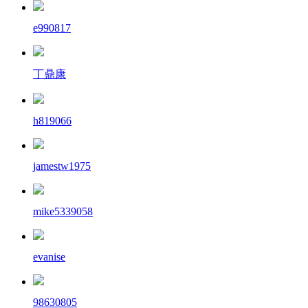
e990817
丁鼎康
h819066
jamestw1975
mike5339058
evanise
98630805