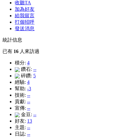
收聽TA
加為好友
給我留言
打個招呼
發送消息
統計信息
已有
16
人來訪過
積分:
4
鑽石:
--
碎鑽:
5
經驗:
4
幫助:
-3
技術:
--
貢獻:
--
宣傳:
--
金豆:
--
好友:
13
主題:
--
日誌:
--