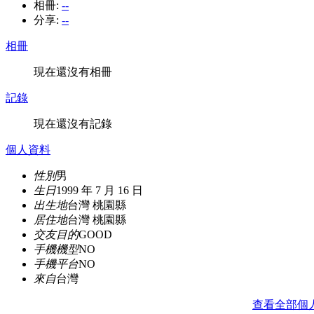
相冊:
--
分享:
--
相冊
現在還沒有相冊
記錄
現在還沒有記錄
個人資料
性別
男
生日
1999 年 7 月 16 日
出生地
台灣 桃園縣
居住地
台灣 桃園縣
交友目的
GOOD
手機機型
NO
手機平台
NO
來自
台灣
查看全部個