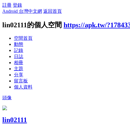
註冊
登錄
Android 台灣中文網
返回首頁
lin02111的個人空間
https://apk.tw/?17843
空間首頁
動態
記錄
日誌
相冊
主題
分享
留言板
個人資料
頭像
lin02111