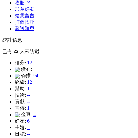
收聽TA
加為好友
給我留言
打個招呼
發送消息
統計信息
已有
22
人來訪過
積分:
12
鑽石:
--
碎鑽:
94
經驗:
12
幫助:
1
技術:
--
貢獻:
--
宣傳:
1
金豆:
--
好友:
6
主題:
--
日誌:
--