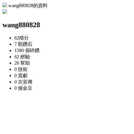
wang880828的資料
wang880828
62
積分
7 顆
鑽石
1580 個
碎鑽
62
經驗
26
幫助
0
技術
0
貢獻
0 次
宣傳
0 個
金豆