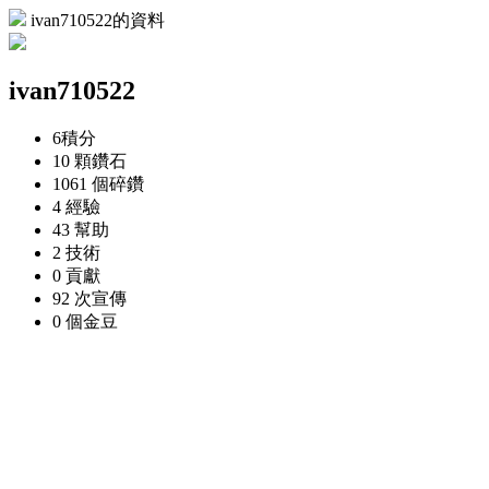
ivan710522的資料
ivan710522
6
積分
10 顆
鑽石
1061 個
碎鑽
4
經驗
43
幫助
2
技術
0
貢獻
92 次
宣傳
0 個
金豆