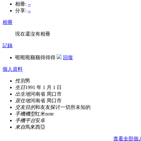
相冊:
--
分享:
--
相冊
現在還沒有相冊
記錄
呃呃呃额额得得得
回復
個人資料
性別
男
生日
1991 年 1 月 1 日
出生地
河南省 周口市
居住地
河南省 周口市
交友目的
和友友探讨一切所未知的
手機機型
红米note
手機平台
安卓
來自
馬來西亞
查看全部個