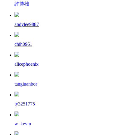
許博雄
andylee9887
chih0961
alicephoenix
tangiuanbor
ty3251775
w_kevin