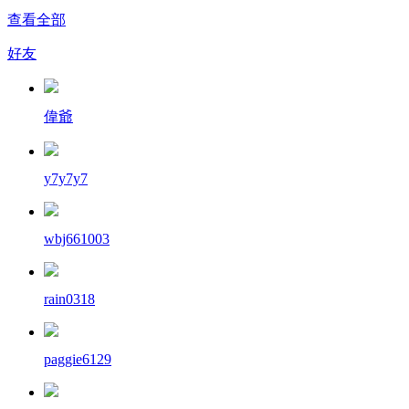
查看全部
好友
偉爺
y7y7y7
wbj661003
rain0318
paggie6129