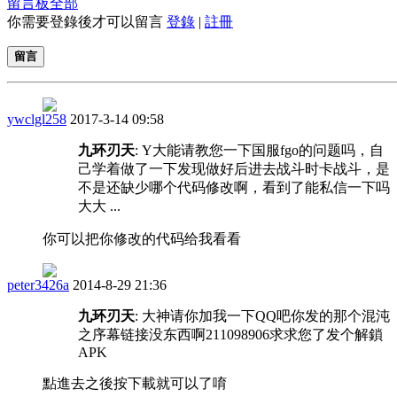
留言板
全部
你需要登錄後才可以留言
登錄
|
註冊
留言
ywclgl258
2017-3-14 09:58
九环刃天
: Y大能请教您一下国服fgo的问题吗，自
己学着做了一下发现做好后进去战斗时卡战斗，是
不是还缺少哪个代码修改啊，看到了能私信一下吗
大大 ...
你可以把你修改的代码给我看看
peter3426a
2014-8-29 21:36
九环刃天
: 大神请你加我一下QQ吧你发的那个混沌
之序幕链接没东西啊211098906求求您了发个解鎖
APK
點進去之後按下載就可以了唷