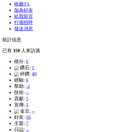
收聽TA
加為好友
給我留言
打個招呼
發送消息
統計信息
已有
350
人來訪過
積分:
6
鑽石:
1
碎鑽:
40
經驗:
6
幫助:
-2
技術:
--
貢獻:
1
宣傳:
1
金豆:
--
好友:
16
主題:
7
日誌:
--