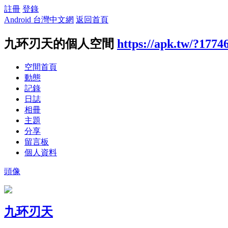
註冊
登錄
Android 台灣中文網
返回首頁
九环刃天的個人空間
https://apk.tw/?1774
空間首頁
動態
記錄
日誌
相冊
主題
分享
留言板
個人資料
頭像
九环刃天