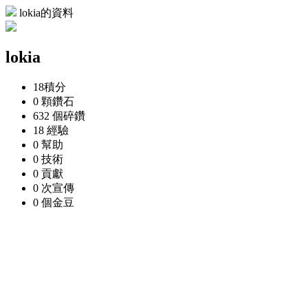
lokia的資料
lokia
18
積分
0 顆
鑽石
632 個
碎鑽
18
經驗
0
幫助
0
技術
0
貢獻
0 次
宣傳
0 個
金豆