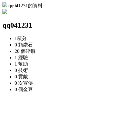
qq041231的資料
qq041231
1
積分
0 顆
鑽石
20 個
碎鑽
1
經驗
1
幫助
0
技術
0
貢獻
0 次
宣傳
0 個
金豆