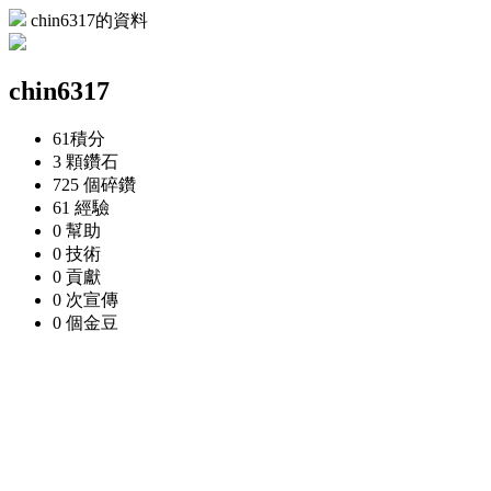
chin6317的資料
chin6317
61
積分
3 顆
鑽石
725 個
碎鑽
61
經驗
0
幫助
0
技術
0
貢獻
0 次
宣傳
0 個
金豆