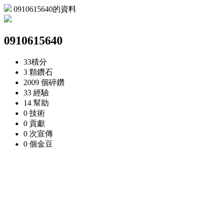
0910615640的資料
0910615640
33
積分
3 顆
鑽石
2009 個
碎鑽
33
經驗
14
幫助
0
技術
0
貢獻
0 次
宣傳
0 個
金豆