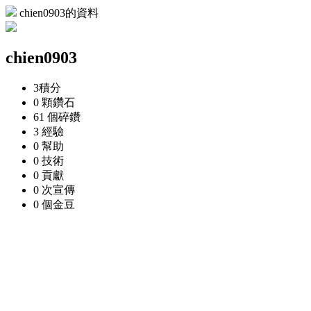
chien0903的資料
chien0903
3
積分
0 顆
鑽石
61 個
碎鑽
3
經驗
0
幫助
0
技術
0
貢獻
0 次
宣傳
0 個
金豆