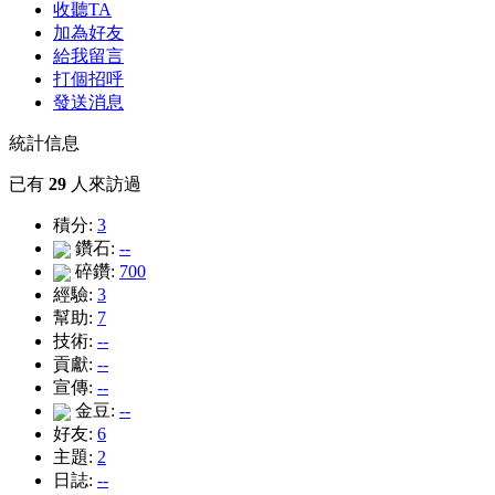
收聽TA
加為好友
給我留言
打個招呼
發送消息
統計信息
已有
29
人來訪過
積分:
3
鑽石:
--
碎鑽:
700
經驗:
3
幫助:
7
技術:
--
貢獻:
--
宣傳:
--
金豆:
--
好友:
6
主題:
2
日誌:
--