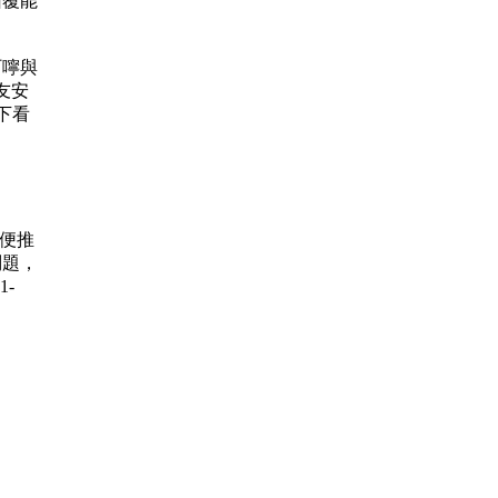
的回覆能
的叮嚀與
友安
下看
賽 順便推
問題，
1-