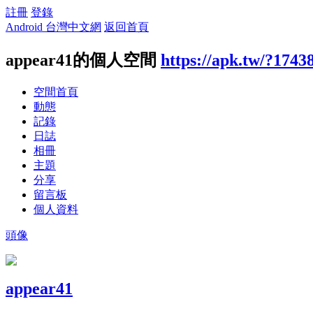
註冊
登錄
Android 台灣中文網
返回首頁
appear41的個人空間
https://apk.tw/?1743
空間首頁
動態
記錄
日誌
相冊
主題
分享
留言板
個人資料
頭像
appear41