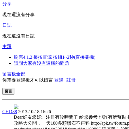
分享
現在還沒有分享
日誌
現在還沒有日誌
主題
刷完4.1.2 長按電源 按鈕1~2秒(直接關機)
請問大家有沒有這樣的問題
留言板
全部
你需要登錄後才可以留言
登錄
|
註冊
留言
CHD88
2013-10-18 16:26
Dear好友您好:.. 注冊有段時間了 給您參考 也許有所幫助
攻略大公開，一天100多顆鑽石不再難 http://apk.tw/forum.p