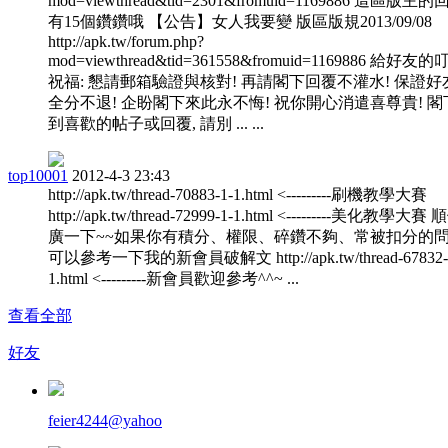
mod=viewthread&tid=2301&fromuid=1169886 這區版主
有15個鑽鑽哦 【公告】女人我要變 版區版規2013/09/08
http://apk.tw/forum.php?
mod=viewthread&tid=361558&fromuid=1169886 給好友
祝福: 懇請郵箱驗證與核對! 再請閣下回覆不灌水! 保證好
全分不退! 企盼閣下來此永不悔! 祝你開心消遣喜尊貴! 閣
到喜歡的帖子或回覆, 請別 ... ...
top10001
2012-4-3 23:43
http://apk.tw/thread-70883-1-1.html <---------刷機教學大賽
http://apk.tw/thread-72999-1-1.html <---------美化教學大
廣一下~~如果你有積分、權限、碎鑽不夠、常被扣分的
可以參考一下我的新會員破解文 http://apk.tw/thread-67832-
1.html <---------新會員歡迎參考^^~ ...
查看全部
好友
feier4244@yahoo